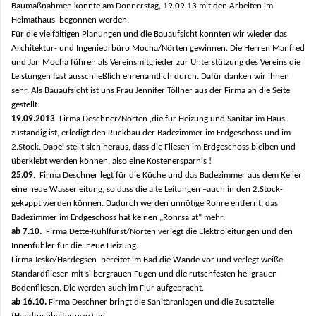
Baumaßnahmen konnte am Donnerstag, 19.09.13 mit den Arbeiten im
Heimathaus begonnen werden.
Für die vielfältigen Planungen und die Bauaufsicht konnten wir wieder das
Architektur- und Ingenieurbüro Mocha/Nörten gewinnen. Die Herren Manfred
und Jan Mocha führen als Vereinsmitglieder zur Unterstützung des Vereins die
Leistungen fast ausschließlich ehrenamtlich durch. Dafür danken wir ihnen
sehr. Als Bauaufsicht ist uns Frau Jennifer Töllner aus der Firma an die Seite
gestellt.
19.09.2013
Firma Deschner/Nörten ,die für Heizung und Sanitär im Haus
zuständig ist, erledigt den Rückbau der Badezimmer im Erdgeschoss und im
2.Stock. Dabei stellt sich heraus, dass die Fliesen im Erdgeschoss bleiben und
überklebt werden können, also eine Kostenersparnis !
25.09
. Firma Deschner legt für die Küche und das Badezimmer aus dem Keller
eine neue Wasserleitung, so dass die alte Leitungen –auch in den 2.Stock-
gekappt werden können. Dadurch werden unnötige Rohre entfernt, das
Badezimmer im Erdgeschoss hat keinen „Rohrsalat“ mehr.
ab 7.10.
Firma Dette-Kuhlfürst/Nörten verlegt die Elektroleitungen und den
Innenfühler für die neue Heizung.
Firma Jeske/Hardegsen bereitet im Bad die Wände vor und verlegt weiße
Standardfliesen mit silbergrauen Fugen und die rutschfesten hellgrauen
Bodenfliesen. Die werden auch im Flur aufgebracht.
ab 16.10.
Firma Deschner bringt die Sanitäranlagen und die Zusatzteile