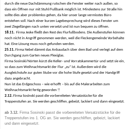
durch die neue Dachdämmung rutschen die Fenster weiter nach außen, so
dass ein Öffnen nur mit Stuhl/Fußbank möglich ist. Mindestens zur Straße hin
sollte dies aber problemlos gehen, da hier unser lange vermisstes Büro
entstehen soll. Nach einer kurzen Lagebesprechung wird dieses Fenster um
zwei Ziegellängen nach unten versetzt und ist nun bequem zu öffnen.
18.11.
Firma Jeske fließt den Rest des Flurfußbodens. Die Außenstufen können
noch nicht in Angriff genommen werden, weil die Fleckengemeinde Vorbehalte
hat. Eine Lösung muss noch gefunden werden.
25.11.
Firma Nebel dämmt das Anbaudach über dem Bad und verlegt auf dem
Durchgang zum Garten neues Plexiglas.
Firma Sosinski/Nörten kürzt die Keller- und Vorratskammertür und setzt sie ein,
so dass zum Weihnachtsmarkt der Flur „zu“ ist. Außerdem wird die
Ausgleichstufe zur guten Stube vor die hohe Stufe gesetzt und der Handgriff
dazu angebracht.
Nun ist das Erdgeschoss – wie erhofft – bis auf die Malerarbeiten zum
Weihnachtsmarkt fertig geworden !!
2.12.
Firma Sosinski passt die vorbereiteten Versatzstücke für die
Treppenstufen an. Sie werden geschliffen, gebeizt, lackiert und dann eingesetzt.
ab 3.12.
Firma Sosinski passt die vorbereiteten Versatzstücke für die
Treppenstufen ins 1. OG an. Sie werden geschliffen, gebeizt, lackiert
und dann eingesetzt.